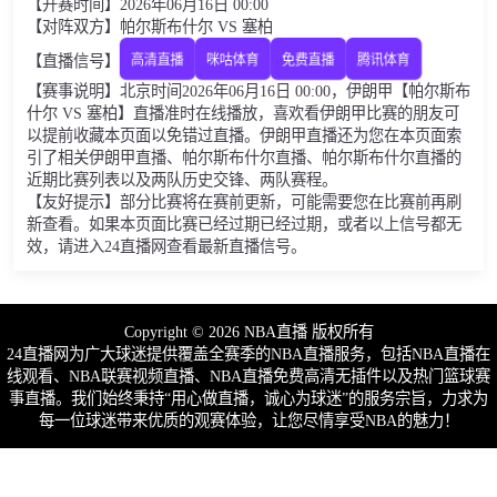
【开赛时间】2026年06月16日 00:00
【对阵双方】帕尔斯布什尔 VS 塞柏
【直播信号】
高清直播
咪咕体育
免费直播
腾讯体育
【赛事说明】北京时间2026年06月16日 00:00，伊朗甲【帕尔斯布
什尔 VS 塞柏】直播准时在线播放，喜欢看伊朗甲比赛的朋友可
以提前收藏本页面以免错过直播。伊朗甲直播还为您在本页面索
引了相关伊朗甲直播、帕尔斯布什尔直播、帕尔斯布什尔直播的
近期比赛列表以及两队历史交锋、两队赛程。
【友好提示】部分比赛将在赛前更新，可能需要您在比赛前再刷
新查看。如果本页面比赛已经过期已经过期，或者以上信号都无
效，请进入24直播网查看最新直播信号。
Copyright © 2026 NBA直播 版权所有
24直播网为广大球迷提供覆盖全赛季的NBA直播服务，包括NBA直播在
线观看、NBA联赛视频直播、NBA直播免费高清无插件以及热门篮球赛
事直播。我们始终秉持“用心做直播，诚心为球迷”的服务宗旨，力求为
每一位球迷带来优质的观赛体验，让您尽情享受NBA的魅力！