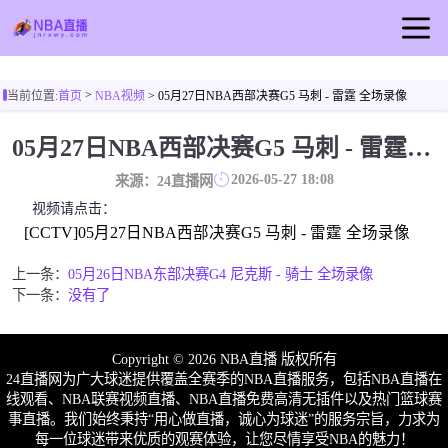
首页
>
当前位置:
首页
NBA视频
> 05月27日NBA西部决赛G5 马刺 - 雷霆 全场录像
NBA直播
05月27日NBA西部决赛G5 马刺 - 雷霆 全场录像
篮球直播
2026-05-27 18:08
来源：24直播网
NBA视频
视频请点击：
NBA新闻
[CCTV]05月27日NBA西部决赛G5 马刺 - 雷霆 全场录像
上一条：
05月26日NBA东部决赛G4 尼克斯 - 骑士 全场录像
下一条：
没有了
Copyright © 2026 NBA直播 版权所有
24直播网为广大球迷提供覆盖全赛季的NBA直播服务，包括NBA直播在
线观看、NBA联赛视频直播、NBA直播免费高清无插件以及热门篮球赛
事直播。我们始终秉持“用心做直播，诚心为球迷”的服务宗旨，力求为
每一位球迷带来优质的观赛体验，让您尽情享受NBA的魅力！