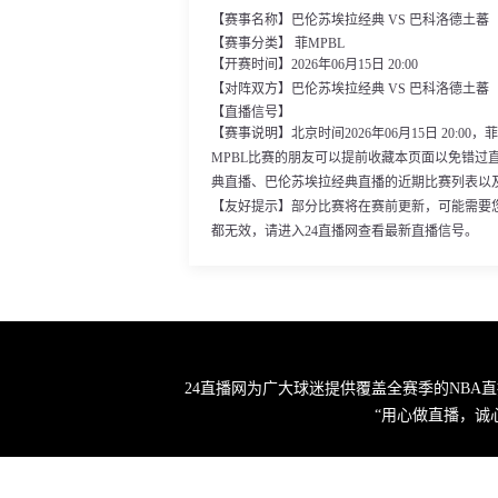
【赛事名称】巴伦苏埃拉经典 VS 巴科洛德土蕃
【赛事分类】 菲MPBL
【开赛时间】2026年06月15日 20:00
【对阵双方】巴伦苏埃拉经典 VS 巴科洛德土蕃
【直播信号】
【赛事说明】北京时间2026年06月15日 20:
MPBL比赛的朋友可以提前收藏本页面以免错过
典直播、巴伦苏埃拉经典直播的近期比赛列表以
【友好提示】部分比赛将在赛前更新，可能需要
都无效，请进入24直播网查看最新直播信号。
24直播网为广大球迷提供覆盖全赛季的NBA
“用心做直播，诚