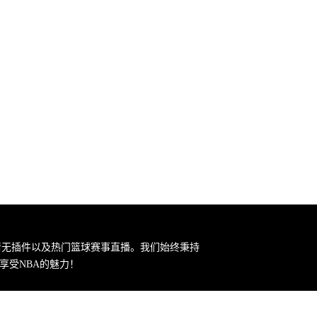
高清无插件以及热门篮球赛事直播。我们始终秉持
享受NBA的魅力！