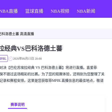
NBA直播
篮球直播
NBA视频
NBA新闻
巴科洛德土蕃 高清直播
拉经典VS巴科洛德土蕃
PBL
2026年06月15日 20:00
菲MPBL对决【巴伦苏埃拉经典 VS 巴科洛德土蕃】将进行直播。喜爱菲
确保不错过这场精彩的比赛。为了您的观赛体验，还特别为您整理了关
锋记录和赛程安排。这里是您获取菲MPBL直播信息的最佳地点，敬请
赛事说明