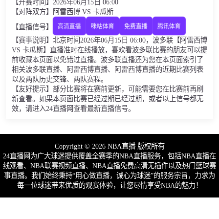
【开赛时间】2026年06月15日 06:00
【对阵双方】阿雷西博 VS 卡瓜斯
【直播信号】
高清直播
咪咕体育
免费直播
腾讯体育
【赛事说明】北京时间2026年06月15日 06:00，波多联【阿雷西博
VS 卡瓜斯】直播准时在线播放，喜欢看波多联比赛的朋友可以提
前收藏本页面以免错过直播。波多联直播还为您在本页面索引了
相关波多联直播、阿雷西博直播、阿雷西博直播的近期比赛列表
以及两队历史交锋、两队赛程。
【友好提示】部分比赛将在赛前更新，可能需要您在比赛前再刷
新查看。如果本页面比赛已经过期已经过期，或者以上信号都无
效，请进入24直播网查看最新直播信号。
Copyright © 2026 NBA直播 版权所有
24直播网为广大球迷提供覆盖全赛季的NBA直播服务，包括NBA直播在
线观看、NBA联赛视频直播、NBA直播免费高清无插件以及热门篮球赛
事直播。我们始终秉持“用心做直播，诚心为球迷”的服务宗旨，力求为
每一位球迷带来优质的观赛体验，让您尽情享受NBA的魅力！