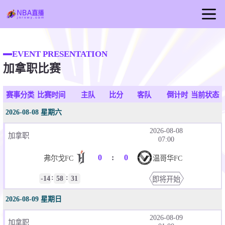
首页
EVENT PRESENTATION
NBA直播
加拿职比赛
篮球直播
NBA视频
赛事分类
比赛时间
主队
比分
客队
倒计时
当前状态
NBA新闻
2026-08-08 星期六
2026-08-08
加拿职
07:00
0
:
0
弗尔戈FC
温哥华FC
:
:
-14
58
31
即将开始
2026-08-09 星期日
2026-08-09
加拿职