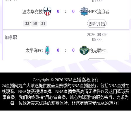
01:00
0
:
0
渥太华竞技
HFX流浪者
:
:
-32
58
31
即将开始
2026-08-09
加拿职
05:00
0
:
0
太平洋FC
约克联FC
:
:
-36
58
31
即将开始
2026-08-09
加拿职
08:00
Copyright © 2026 NBA直播 版权所有
24直播网为广大球迷提供覆盖全赛季的NBA直播服务，包括NBA直播在
0
:
0
魁北克苏普拉
骑兵队
线观看、NBA联赛视频直播、NBA直播免费高清无插件以及热门篮球赛
事直播。我们始终秉持“用心做直播，诚心为球迷”的服务宗旨，力求为
:
:
-39
58
31
即将开始
每一位球迷带来优质的观赛体验，让您尽情享受NBA的魅力！
2026-08-10 星期一
2026-08-11 星期二