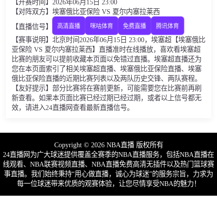
【开赛时间】2026年06月15日 23:00
【对阵双方】埃塞俄比亚保险 VS 夏尔内塞拉莱西
【直播信号】
高清直播
咪咕体育
免费直播
腾讯体育
【赛事说明】北京时间2026年06月15日 23:00，埃塞超【埃塞俄比
亚保险 VS 夏尔内塞拉莱西】直播准时在线播放，喜欢看埃塞超
比赛的朋友可以提前收藏本页面以免错过直播。埃塞超直播还为
您在本页面索引了相关埃塞超直播、埃塞俄比亚保险直播、埃塞
俄比亚保险直播的近期比赛列表以及两队历史交锋、两队赛程。
【友好提示】部分比赛将在赛前更新，可能需要您在比赛前再刷
新查看。如果本页面比赛已经过期已经过期，或者以上信号都无
效，请进入24直播网查看最新直播信号。
Copyright © 2026 NBA直播 版权所有
24直播网为广大球迷提供覆盖全赛季的NBA直播服务，包括NBA直播在
线观看、NBA联赛视频直播、NBA直播免费高清无插件以及热门篮球赛
事直播。我们始终秉持“用心做直播，诚心为球迷”的服务宗旨，力求为
每一位球迷带来优质的观赛体验，让您尽情享受NBA的魅力！