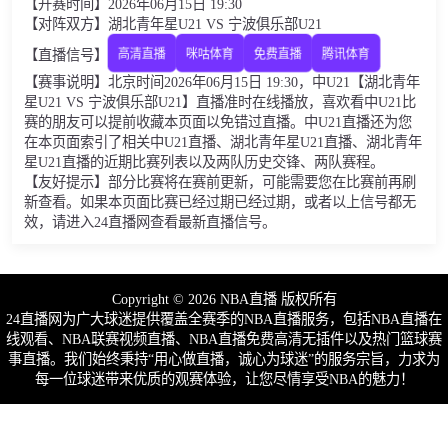
【开赛时间】2026年06月15日 19:30
【对阵双方】湖北青年星U21 VS 宁波俱乐部U21
【直播信号】
高清直播
咪咕体育
免费直播
腾讯体育
【赛事说明】北京时间2026年06月15日 19:30，中U21【湖北青年
星U21 VS 宁波俱乐部U21】直播准时在线播放，喜欢看中U21比
赛的朋友可以提前收藏本页面以免错过直播。中U21直播还为您
在本页面索引了相关中U21直播、湖北青年星U21直播、湖北青年
星U21直播的近期比赛列表以及两队历史交锋、两队赛程。
【友好提示】部分比赛将在赛前更新，可能需要您在比赛前再刷
新查看。如果本页面比赛已经过期已经过期，或者以上信号都无
效，请进入24直播网查看最新直播信号。
Copyright © 2026 NBA直播 版权所有
24直播网为广大球迷提供覆盖全赛季的NBA直播服务，包括NBA直播在
线观看、NBA联赛视频直播、NBA直播免费高清无插件以及热门篮球赛
事直播。我们始终秉持“用心做直播，诚心为球迷”的服务宗旨，力求为
每一位球迷带来优质的观赛体验，让您尽情享受NBA的魅力！